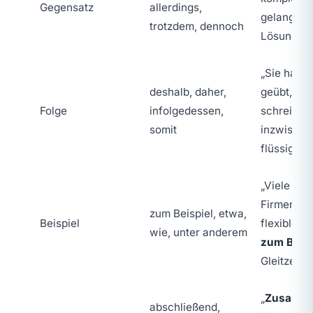
Gegensatz
allerdings,
gelang un
trotzdem, dennoch
Lösung.“
„Sie hat t
deshalb, daher,
geübt,
da
Folge
infolgedessen,
schreibt s
somit
inzwische
flüssig.“
„Viele de
Firmen bi
zum Beispiel, etwa,
Beispiel
flexible M
wie, unter anderem
zum Beisp
Gleitzeit.“
„
Zusamme
abschließend,