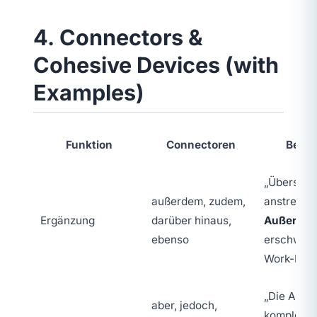
4. Connectors &
Cohesive Devices (with
Examples)
Funktion
Connectoren
Beisp
„Überstun
außerdem, zudem,
anstrenge
Ergänzung
darüber hinaus,
Außerde
ebenso
erschwere
Work-Life
„Die Aufg
aber, jedoch,
komplex,