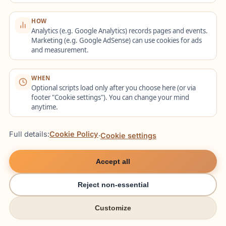
„Beschreibe eine Herausforderung und
HOW
wie du sie gemeistert hast.“
Analytics (e.g. Google Analytics) records pages and events.
Marketing (e.g. Google AdSense) can use cookies for ads
„Welche kulturelle Beobachtung hast du
and measurement.
letztes Mal in Deutschland gemacht?“
WHEN
„Erzähle einen Alltagssatz dreimal:
Optional scripts load only after you choose here (or via
formal, neutral, informell.“
footer "Cookie settings"). You can change your mind
anytime.
12. 30-Day Native
Full details:
Cookie Policy
·
Cookie settings
Writing Challenge
Accept all
Schreibe jeden Tag kurz (100–200 Wörter)
Reject non-essential
mit Schwerpunkt auf Stil.
Customize
try italki
try italki
Stelle dich vor (neutral).