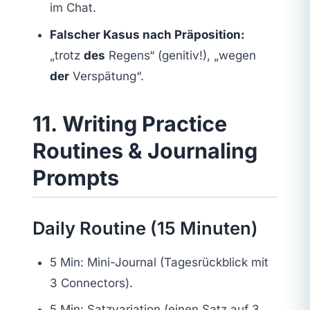
im Chat.
Falscher Kasus nach Präposition:
„trotz
des
Regens“ (genitiv!), „wegen
der
Verspätung“.
11. Writing Practice
Routines & Journaling
Prompts
Daily Routine (15 Minuten)
5 Min: Mini-Journal (Tagesrückblick mit
3 Connectors).
5 Min: Satzvariation (einen Satz auf 3