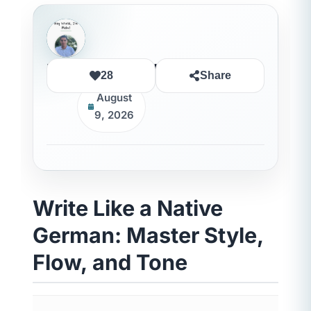
Rida Ouledhaddou
28
Share
August
9, 2026
Write Like a Native
German: Master Style,
Flow, and Tone